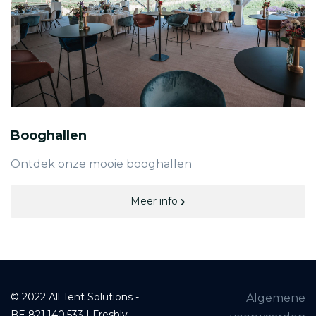
Booghallen
Ontdek onze mooie booghallen
Meer info
© 2022 All Tent Solutions -
Algemene
BE 821.140.533 | Freshly